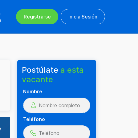
n
Registrarse
Inicia Sesión
a
Postúlate
a esta
vacante
Nombre
Teléfono