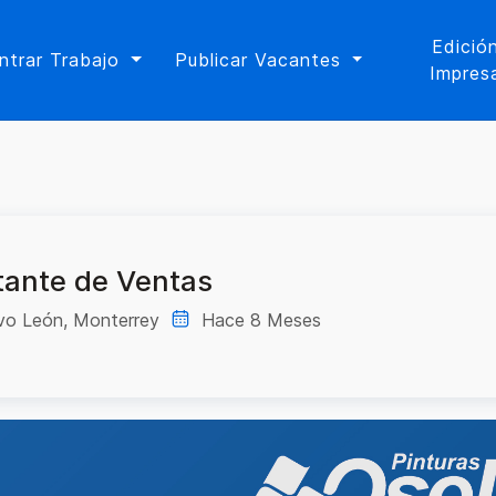
Edició
ntrar Trabajo
Publicar Vacantes
Impres
tante de Ventas
vo León, Monterrey
Hace 8 Meses