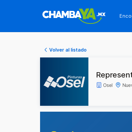
Enco
Volver al listado
Represen
Osel
Nue